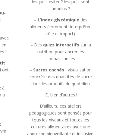
lesquels éviter ? lesquels sont
anodins ?
ou-
e
–
L’index glycémique
des
aliments (comment l’interprêter,
rôle et impact)
avec
e en
– Des
quizz interactifs
sur la
ès !
nutrition pour ancrer les
connaissances
tit
i ont
–
Sucres cachés :
visualisation
concrète des quantités de sucre
dans les produits du quotidien
t
à
n a
Et bien d’autres !
D’ailleurs, ces ateliers
pédagogiques sont pensés pour
tous les niveaux et toutes les
t
cultures alimentaires avec une
vrir
approche bienveillante et inclusive.