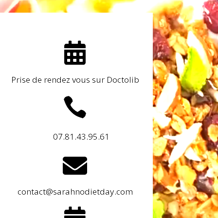

Prise de rendez vous sur Doctolib

07.81.43.95.61

contact@sarahnodietday.com