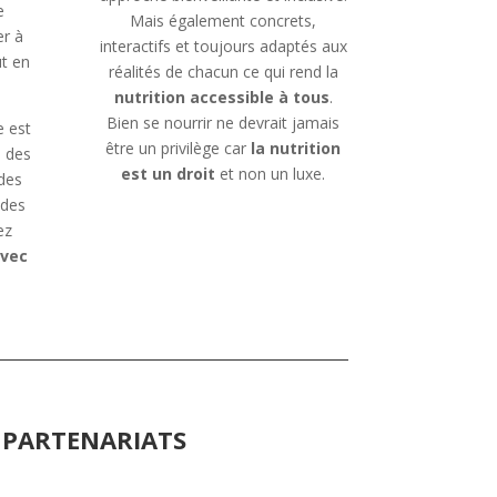
e
Mais également concrets,
er à
interactifs et toujours adaptés aux
ut en
réalités de chacun ce qui rend la
nutrition accessible à tous
.
Bien se nourrir ne devrait jamais
e est
être un privilège car
la nutrition
n des
est un droit
et non un luxe.
 des
 des
ez
avec
 PARTENARIATS