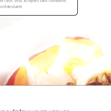
te case, vous acceptez sans conditions
onfidentialité