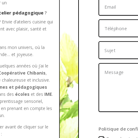
r un
atelier pédagogique
?
Envie d’ateliers cuisine qui
t avec plaisir, santé et
dans mon univers, où la
ande… et joyeuse.
elques années où j’ai le
Coopérative Chibanis
,
 chaleureuse et inclusive.
sines et pédagogiques
ns des
écoles
et des
IME
.
prentissage sensoriel,
 en prenant en compte les
un.
r avant de cliquer sur le
Politique de conf
: