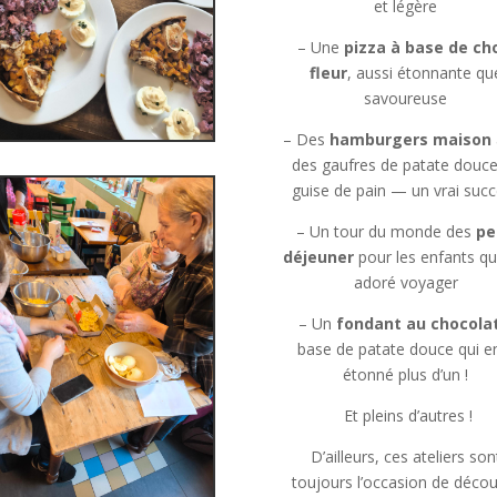
et légère
– Une
pizza à base de ch
fleur
, aussi étonnante qu
savoureuse
– Des
hamburgers maison
des gaufres de patate douc
guise de pain — un vrai succ
– Un tour du monde des
pe
déjeuner
pour les enfants qu
adoré voyager
– Un
fondant au chocola
base de patate douce qui e
étonné plus d’un !
Et pleins d’autres !
D’ailleurs, ces ateliers son
toujours l’occasion de décou