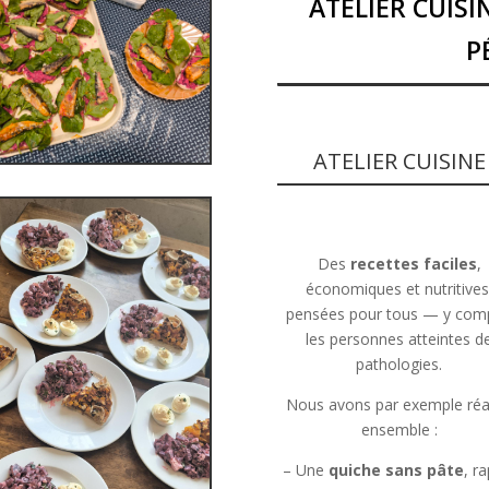
ATELIER CUISI
P
ATELIER CUISINE
Des
recettes faciles
,
économiques et nutritives
pensées pour tous — y comp
les personnes atteintes d
pathologies.
Nous avons par exemple réa
ensemble :
– Une
quiche sans pâte
, r