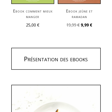
Ebook comment mieux
Ebook jeûne et
manger
ramadan
Le
Le
25,00
€
19,99
€
9,99
€
prix
prix
initial
actuel
était :
est :
19,99 €.
9,99 €.
Présentation des ebooks