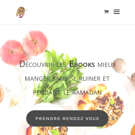
Découvrir les
Ebooks
mieux
manger sans se ruiner et
pendant le ramadan
PRENDRE RENDEZ VOUS